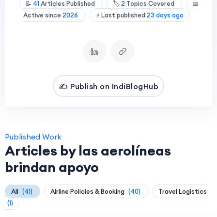
📝
41
Articles Published
🏷️
2
Topics Covered
📅
Active since
2026
⚡ Last published
23 days ago
✍️ Publish on IndiBlogHub
Published Work
Articles by las aerolíneas
brindan apoyo
All
(41)
Airline Policies & Booking
(40)
Travel Logistics
(1)