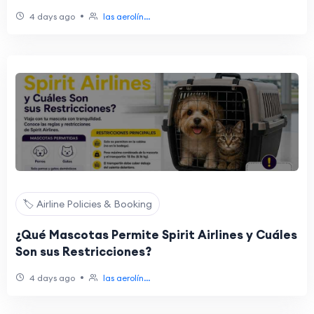
•
4 days ago
las aerolín...
🏷️ Airline Policies & Booking
¿Qué Mascotas Permite Spirit Airlines y Cuáles
Son sus Restricciones?
•
4 days ago
las aerolín...