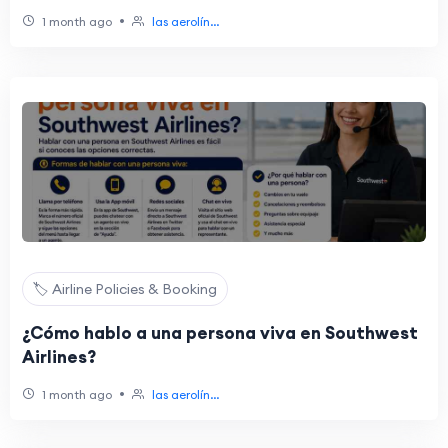
•
1 month ago
las aerolín...
🏷️ Airline Policies & Booking
¿Cómo hablo a una persona viva en Southwest
Airlines?
•
1 month ago
las aerolín...